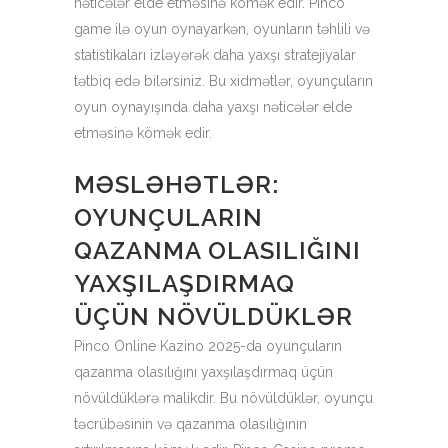
nəticələr elde etməsinə kömək edir. Pinco
game ilə oyun oynayarkən, oyunların təhlili və
statistikaları izləyərək daha yaxşı stratejiyalar
tətbiq edə bilərsiniz. Bu xidmətlər, oyunçuların
oyun oynayışında daha yaxşı nəticələr elde
etməsinə kömək edir.
MƏSLƏHƏTLƏR:
OYUNÇULARIN
QAZANMA OLASILIĞINI
YAXŞILAŞDIRMAQ
ÜÇÜN NÖVÜLDÜKLƏR
Pinco Online Kazino 2025-da oyunçuların
qazanma olasılığını yaxşılaşdırmaq üçün
növüldüklərə malikdir. Bu növüldüklər, oyunçu
təcrübəsinin və qazanma olasılığının