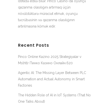
istifadə edilə bilər. Pinco Casino-da oyunçu
qazanma olasılığını artırmaq üçün
növüldüklərə müraciət etmək, oyunçu
təcrübəsinin və qazanma olasılığının
artırılmasına kömək edir.
Recent Posts
Pinco Online Kazino 2025 Strategiyalar v
Mslhtlr Пинко Казино Онлайн.620
Agentic AI: The Missing Layer Between PLC
Automation and Actual Autonomy in Smart
Factories
The Hidden Role of AI in IoT Systems (That No
One Talks About)