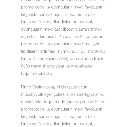
promo code ilə oyunçuların məxfi faydalarını
keçmişləndirmək üçün istifadə edilə bilər.
Pinko və Пинко adlandırılan bu məhsul,
oyunçuların məxfi təcrübələrini təmin etmək
üçün hazırlanmışdır. Pinko az və Pinco casino
promo code ilə oyunçuların məxfi maliyyə
faydalarını artırmaq mümkündür. Bu məqalədə
Pinco Online Kazino 2025-dən istifadə etmək
üçün məxfi strategiyalar və məsləhətlər
təqdim olunacaq.
Pinco Casino 2025-ci ilin qalığı üçün
məsuliyyətli oyunçulara məxfi strategiyalar və
məsləhətlər təqdim edir. Pinco game və Pinco
promo code ilə oyunçuların məxfi faydalarını
keçmişləndirmək üçün istifadə edilə bilər.
Pinko və Пинко adlandırılan bu məhsul,