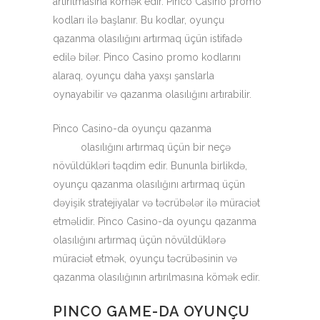
artırılmasına kömək edir. Pinco Casino promo
kodları ilə başlanır. Bu kodlar, oyunçu
qazanma olasılığını artırmaq üçün istifadə
edilə bilər. Pinco Casino promo kodlarını
alaraq, oyunçu daha yaxşı şanslarla
oynayabilir və qazanma olasılığını artırabilir.
Pinco Casino-da oyunçu qazanma
pinco
yukle
olasılığını artırmaq üçün bir neçə
növüldükləri təqdim edir. Bununla birlikdə,
oyunçu qazanma olasılığını artırmaq üçün
dəyişik stratejiyalar və təcrübələr ilə müraciət
etməlidir. Pinco Casino-da oyunçu qazanma
olasılığını artırmaq üçün növüldüklərə
müraciət etmək, oyunçu təcrübəsinin və
qazanma olasılığının artırılmasına kömək edir.
PINCO GAME-DA OYUNÇU